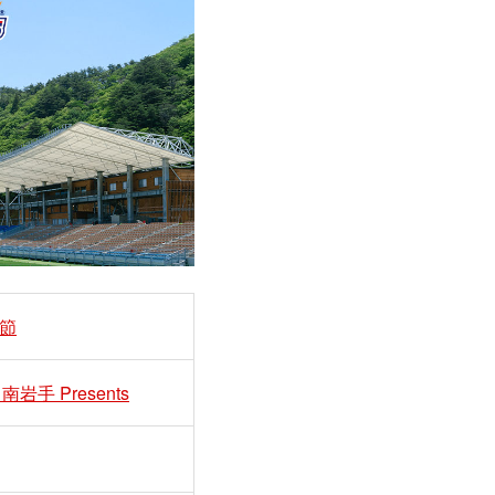
2節
 Presents