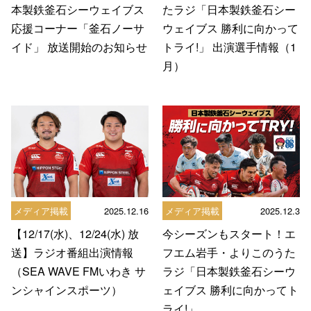
本製鉄釜石シーウェイブス
たラジ「日本製鉄釜石シー
応援コーナー「釜石ノーサ
ウェイブス 勝利に向かって
イド」 放送開始のお知らせ
トライ!」 出演選手情報（1
月）
メディア掲載
2025.12.16
メディア掲載
2025.12.3
【12/17(水)、12/24(水) 放
今シーズンもスタート！エ
送】ラジオ番組出演情報
フエム岩手・よりこのうた
（SEA WAVE FMいわき サ
ラジ「日本製鉄釜石シーウ
ンシャインスポーツ）
ェイブス 勝利に向かってト
ライ!」