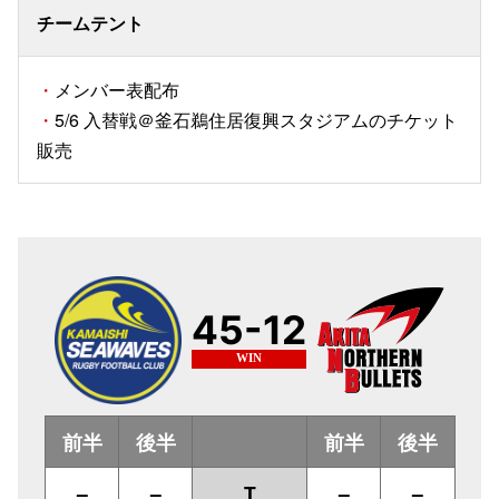
チームテント
・
メンバー表配布
・
5/6 入替戦＠釜石鵜住居復興スタジアムのチケット
販売
45-12
WIN
前半
後半
前半
後半
–
–
T
–
–