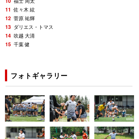
福士 周太
佐々木 絃
菅原 祐輝
ダリエス・トマス
吹越 大清
千葉 健
フォトギャラリー