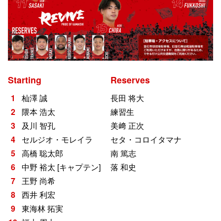
Starting
Reserves
杣澤 誠
長田 将大
隈本 浩太
練習生
及川 智孔
美﨑 正次
セルジオ・モレイラ
セタ・コロイタマナ
高橋 聡太郎
南 篤志
中野 裕太 [キャプテン]
落 和史
王野 尚希
西井 利宏
東海林 拓実