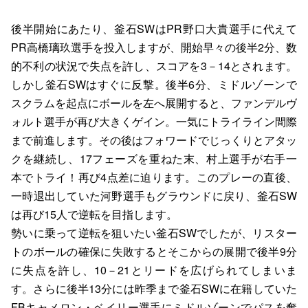
後半開始にあたり、釜石SWはPR野口大貴選手に代えて
PR高橋璃玖選手を投入しますが、開始早々の後半2分、数
的不利の状況で失点を許し、スコアを3－14とされます。
しかし釜石SWはすぐに反撃。後半6分、ミドルゾーンで
スクラムを起点にボールを左へ展開すると、ファンデルヴ
ォルト選手が再び大きくゲイン。一気にトライライン間際
まで前進します。その後はフォワードでじっくりとアタッ
クを継続し、17フェーズを重ねた末、村上選手が右手一
本でトライ！再び4点差に迫ります。このプレーの直後、
一時退出していた河野選手もグラウンドに戻り、釜石SW
は再び15人で逆転を目指します。
勢いに乗って逆転を狙いたい釜石SWでしたが、リスター
トのボールの確保に失敗するとそこからの展開で後半9分
に失点を許し、10－21とリードを広げられてしまいま
す。さらに後半13分には昨季まで釜石SWに在籍していた
FBキャメロン・ベイリー選手にミドルゾーンでパスを奪