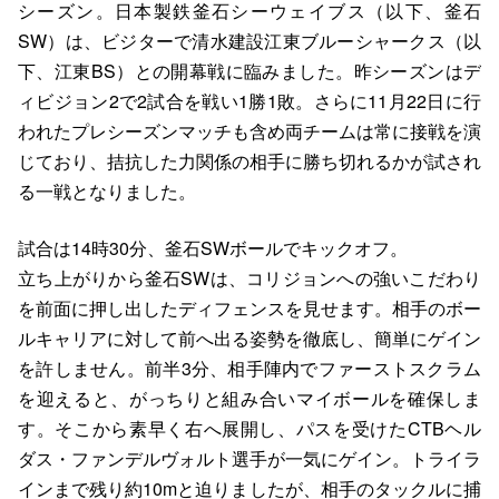
シーズン。日本製鉄釜石シーウェイブス（以下、釜石
SW）は、ビジターで清水建設江東ブルーシャークス（以
下、江東BS）との開幕戦に臨みました。昨シーズンはデ
ィビジョン2で2試合を戦い1勝1敗。さらに11月22日に行
われたプレシーズンマッチも含め両チームは常に接戦を演
じており、拮抗した力関係の相手に勝ち切れるかが試され
る一戦となりました。
試合は14時30分、釜石SWボールでキックオフ。
立ち上がりから釜石SWは、コリジョンへの強いこだわり
を前面に押し出したディフェンスを見せます。相手のボー
ルキャリアに対して前へ出る姿勢を徹底し、簡単にゲイン
を許しません。前半3分、相手陣内でファーストスクラム
を迎えると、がっちりと組み合いマイボールを確保しま
す。そこから素早く右へ展開し、パスを受けたCTBヘル
ダス・ファンデルヴォルト選手が一気にゲイン。トライラ
インまで残り約10mと迫りましたが、相手のタックルに捕