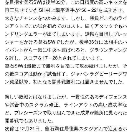
を目指す釜石SWは後半33分、この日精度の高いキックを
再三見せていたSH村上陽平選手が“50－22”を成功させ、
大きなチャンスをつかみます。しかし、勝負どころのライ
ンアウトでこの試合初めてのロスト。続くアタックでもハ
ンドリングエラーが出てしまいます。逆転を目指しプレッ
シャーをかける釜石SWでしたが、後半36分には相手のハ
イパントから一気に中央へ運ばれると、グラウンディング
を許し、スコアを17－28とされてしまいます。
釜石SWは最後まで勝利を目指して攻め続けましたが、そ
の後スコアは動かず試合終了。ジャパンラグビーリーグワ
ン発足以降、初となる開幕戦勝利には届きませんでした。
悔しい敗戦とはなりましたが、一貫性のあるディフェンス
や試合中のスクラム修正、ラインアウトの高い成功率な
ど、プレシーズンで取り組んできた成果が随所に見られた
開幕戦でもありました。
次節は12月21日、釜石鵜住居復興スタジアムで迎えるホ