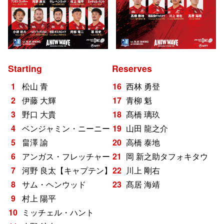
Starting
Reserves
松山 青
16
西林 勇登
伊藤 大輝
17
青柳 魁
野口 大貴
18
髙橋 璃玖
ベンジャミン・ニーニー
19
山田 龍之介
畠澤 諭
20
高橋 泰地
アンガス・フレッチャー
21
岡 新之助タフォキタウ
河野 良太【キャプテン】
22
川上 剛右
サム・ヘンウッド
23
髙居 海靖
村上 陽平
ミッチェル・ハント