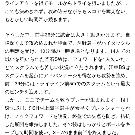
ラインアウトを得てモールからトライを狙いましたが、こ
こでも決めきれず。攻め込みながらもスコアを奪えない、
もどかしい時間帯が続きます。
そうした中、前半36分に試合は大きく動きかけます。自
陣深くまで攻め込まれた場面で、河野選手がハイタックル
の判定を受け、10分間の一時退場となります。14人での
戦いを強いられた釜石SWは、フォワードを1人欠いたこ
とでスクラムでも苦しい状況に立たされます。江東BSは
スクラムを起点にアドバンテージを得ながら攻勢を強め、
前半39分にはトライライン前5mでのスクラムという最大
のピンチを迎えます。
しかし、ここでチームを救うプレーが生まれます。相手
SHに対してSH村上陽平選手が素早くプレッシャーをか
け、ノックフォワードを誘発。終盤での失点を防ぎ、拮抗
した展開を維持しました。その後はしっかりとボールをキ
ープして時間を使い、3－7のまま前半を終えました。