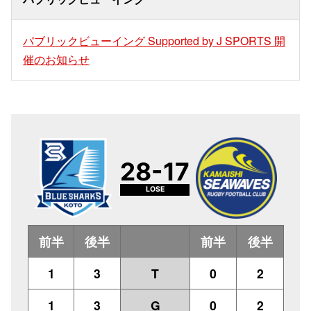
パブリックビューイング Supported by J SPORTS 開
催のお知らせ
28-17
LOSE
前半
後半
前半
後半
1
3
T
0
2
1
3
G
0
2