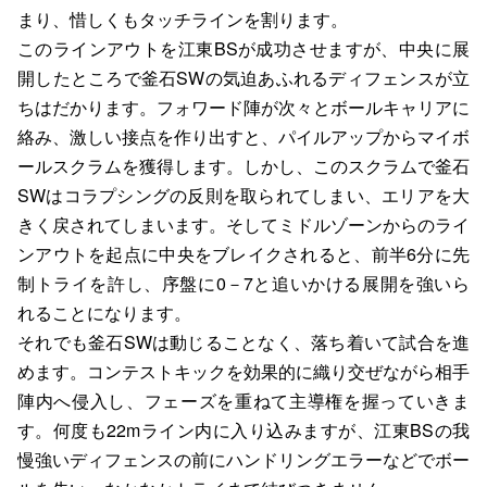
まり、惜しくもタッチラインを割ります。
このラインアウトを江東BSが成功させますが、中央に展
開したところで釜石SWの気迫あふれるディフェンスが立
ちはだかります。フォワード陣が次々とボールキャリアに
絡み、激しい接点を作り出すと、パイルアップからマイボ
ールスクラムを獲得します。しかし、このスクラムで釜石
SWはコラプシングの反則を取られてしまい、エリアを大
きく戻されてしまいます。そしてミドルゾーンからのライ
ンアウトを起点に中央をブレイクされると、前半6分に先
制トライを許し、序盤に0－7と追いかける展開を強いら
れることになります。
それでも釜石SWは動じることなく、落ち着いて試合を進
めます。コンテストキックを効果的に織り交ぜながら相手
陣内へ侵入し、フェーズを重ねて主導権を握っていきま
す。何度も22mライン内に入り込みますが、江東BSの我
慢強いディフェンスの前にハンドリングエラーなどでボー