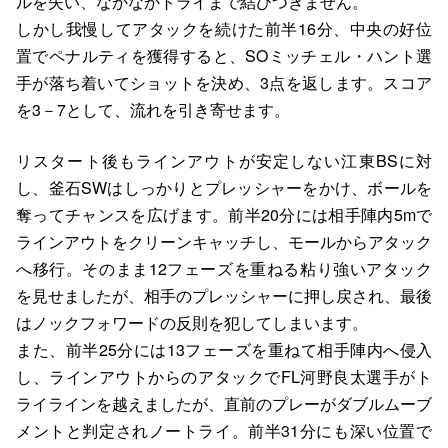
ルを失い、なかなかトライまで結びつきません。
しかし我慢してアタックを続けた前半16分、中央の好位
置でペナルティを獲得すると、SOミッチェル・ハント選
手が落ち着いてショットを決め、3点を返します。スコア
を3－7として、流れを引き寄せます。
リスタート後もラインアウトが安定しない江東BSに対
し、釜石SWはしっかりとプレッシャーをかけ、ボールを
奪ってチャンスを広げます。前半20分には相手陣内5mで
ラインアウトをクリーンキャッチし、モールからアタック
へ移行。そのまま12フェーズを重ねる粘り強いアタック
を見せましたが、相手のプレッシャーに押し戻され、最後
はノックフォワードの反則を犯してしまいます。
また、前半25分には13フェーズを重ねて相手陣内へ侵入
し、ラインアウトからのアタックでFL河野良太選手がト
ライラインを越えましたが、直前のプレーがダブルムーブ
メントと判定されノートライ。前半31分にも深い位置で