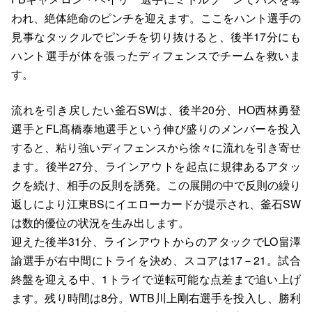
われ、絶体絶命のピンチを迎えます。ここをハント選手の
見事なタックルでピンチを切り抜けると、後半17分にも
ハント選手が体を張ったディフェンスでチームを救いま
す。
流れを引き戻したい釜石SWは、後半20分、HO西林勇登
選手とFL髙橋泰地選手という伸び盛りのメンバーを投入
すると、粘り強いディフェンスから徐々に流れを引き寄せ
ます。後半27分、ラインアウトを起点に規律あるアタッ
クを続け、相手の反則を誘発。この展開の中で反則の繰り
返しにより江東BSにイエローカードが提示され、釜石SW
は数的優位の状況を生み出します。
迎えた後半31分、ラインアウトからのアタックでLO畠澤
諭選手が右中間にトライを決め、スコアは17－21。試合
終盤を迎える中、1トライで逆転可能な点差まで追い上げ
ます。残り時間は8分。WTB川上剛右選手を投入し、勝利