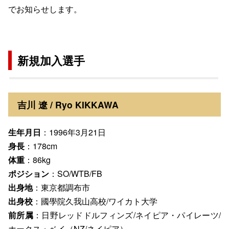
でお知らせします。
新規加入選手
吉川 遼 / Ryo KIKKAWA
生年月日
：1996年3月21日
身長
：178cm
体重
：86kg
ポジション
：SO/WTB/FB
出身地
：東京都調布市
出身校
：國學院久我⼭⾼校/ワイカト⼤学
前所属
：⽇野レッドドルフィンズ/ネイピア・パイレーツ/
ホークス・ベイ（NZ/ネイピア）