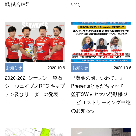
戦 試合結果
いて
お知らせ
2020.10.6
お知らせ
2020.10.6
2020-2021シーズン 釜石
『黄金の國、いわて。』
シーウェイブスRFC キャプ
Presentsともだちマッチ
テン及びリーダーの発表
釜石SW v ヤマハ発動機ジ
ュビロ ストリーミング中継
のお知らせ