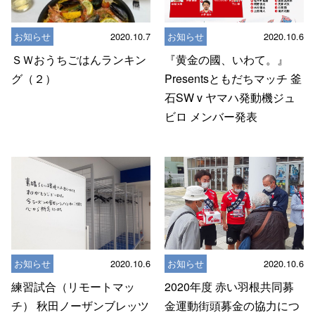
お知らせ
2020.10.7
お知らせ
2020.10.6
ＳＷおうちごはんランキン
『黄金の國、いわて。』
グ（２）
Presentsともだちマッチ 釜
石SW v ヤマハ発動機ジュ
ビロ メンバー発表
お知らせ
2020.10.6
お知らせ
2020.10.6
練習試合（リモートマッ
2020年度 赤い羽根共同募
チ） 秋田ノーザンブレッツ
金運動街頭募金の協力につ