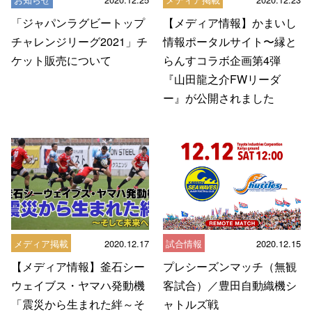
「ジャパンラグビートップ
【メディア情報】かまいし
チャレンジリーグ2021」チ
情報ポータルサイト〜縁と
ケット販売について
らんすコラボ企画第4弾
『山田龍之介FWリーダ
ー』が公開されました
メディア掲載
2020.12.17
試合情報
2020.12.15
【メディア情報】釜石シー
プレシーズンマッチ（無観
ウェイブス・ヤマハ発動機
客試合）／豊田自動織機シ
「震災から生まれた絆～そ
ャトルズ戦