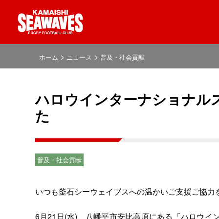
>
>
ホーム
ニュース
普及・社会貢献
ハロウインターナショナル
た
普及・社会貢献
いつも釜石シーウェイブスへの温かいご支援ご協力
6月21日(水)、八幡平市安比高原にある「ハロウ