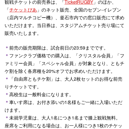
観戦チケットの前売券は、「
TicketRUGBY
」のほか、
「
チケットぴあ
」のネット販売、全国のセブン-イレブン
（店内マルチコピー機）、釜石市内での窓口販売にて求め
いただけます。当日券は、スタジアムチケット売り場にて
販売いたします。
＊
前売の販売期限は、試合前日の23:59までです。
＊
ファンクラブ価格での購入は、「クリスタル会員」「フ
ァミリー会員」「スペシャル会員」が対象となり、ともチ
ケ割を除く各席種を20%オフでお求めいただけます。
＊
「自由席ともチケ割」は、大人2枚セットのお得な前売
りチケットです。
＊
高校生は一般料金になります。
＊
車いす席は、お付き添いの1名様もご一緒に入場いただ
けます。
＊
未就学児童は、大人1名につき1名まで膝上観戦無料。
座席をご利用になる場合は、お一人様につき1枚のチケッ