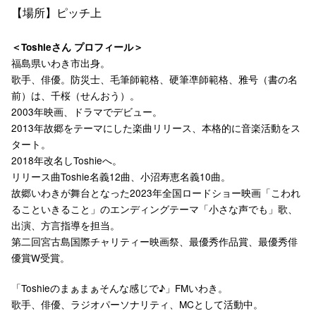
【場所】ピッチ上
＜Toshieさん プロフィール＞
福島県いわき市出身。
歌手、俳優。防災士、毛筆師範格、硬筆凖師範格、雅号（書の名
前）は、千桜（せんおう）。
2003年映画、ドラマでデビュー。
2013年故郷をテーマにした楽曲リリース、本格的に音楽活動をス
タート。
2018年改名しToshieへ。
リリース曲Toshie名義12曲、小沼寿恵名義10曲。
故郷いわきが舞台となった2023年全国ロードショー映画「こわれ
ることいきること」のエンディングテーマ「小さな声でも」歌、
出演、方言指導を担当。
第二回宮古島国際チャリティー映画祭、最優秀作品賞、最優秀俳
優賞W受賞。
「Toshieのまぁまぁそんな感じで♪」FMいわき。
歌手、俳優、ラジオパーソナリティ、MCとして活動中。