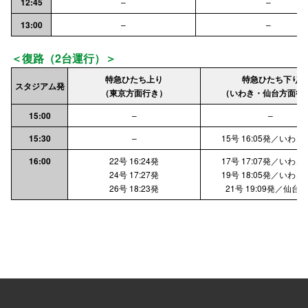
12:45
–
–
13:00
–
–
＜復路（2台運行）＞
特急ひたち上り
特急ひたち下り
スタジアム発
（東京方面行き）
（いわき・仙台方面行
15:00
–
–
15:30
–
15号 16:05発／いわき
16:00
22号 16:24発
17号 17:07発／いわき
24号 17:27発
19号 18:05発／いわき
26号 18:23発
21号 19:09発／仙台