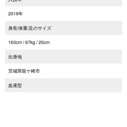
2019年
⾝⻑/体重/⾜のサイズ
163cm / 67kg / 25cm
出身地
茨城県龍ケ崎市
血液型
O型
出⾝校