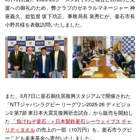
援への御礼のため、弊クラブのゼネラルマネージャー 神
座義久、総監督 坂下功正、事務局長 泉秀仁が、釜石市長
小野共様を表敬訪問いたしました。
また、3月7日に釜石鵜住居復興スタジアムで開催された
「NTTジャパンラグビー リーグワン2025-26 ディビジョ
ン2 第7節 東日本大震災復興祈念試合」から販売を開始し
た
「負げねぞ釜石」× 日本製鉄釜石シーウェイブス チャ
リティタオル
の売上の一部（10万円）を、釜石市ラグビ
ーこども未来基金へ寄付いたしました。