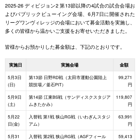
2025-26 ディビジョン2 第13節以降の4試合の試合会場お
よびパブリックビューイング会場、6月7日に開催された
リーグワンヴィレッジの会場において募金活動を実施し、
多くの皆様から温かいご支援をお寄せいただきました。
皆様からお預かりした募金額は、下記のとおりです。
実施日
実施会場
金額
5月3日
第13節 日野RD戦（太田市運動公園陸上
99,271
(日)
競技場／釜石PIT）
円
5月9日
第14節 江東BS戦（サンディスクスタジア
119,807
(土)
ムきたかみ）
円
5月22
入替戦 第1戦 狭山RG戦（いわぎんスタジ
63,991
日(金)
アム）
円
5月31
入替戦 第2戦 狭山RG戦（AGFフィール
59,413