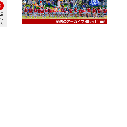
報
住居
タジ
アム