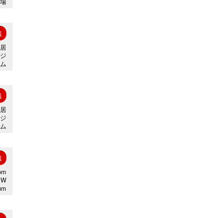
場
報
住居
タジ
アム
報
住居
タジ
アム
報
om
MW
um