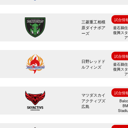
試合情
三菱重工相模
原ダイナボア
釜石鵜
復興ス
ーズ
試合情
日野レッドド
釜石鵜
ルフィンズ
復興ス
試合情
マツダスカイ
アクティブズ
Balc
B
広島
Stadi