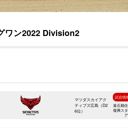
2022 Division2
試合情
マツダスカイアク
ティブズ広島（D2
釜石鵜
復興ス
6位）