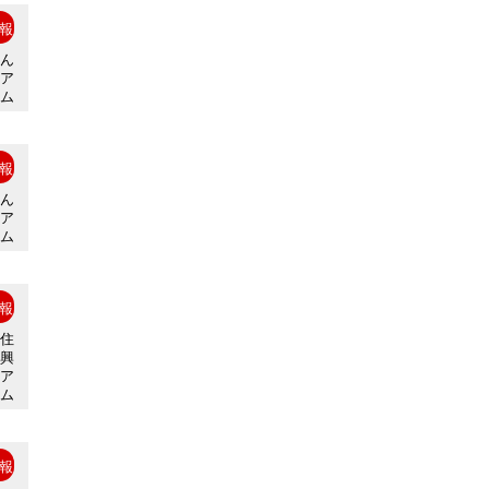
報
ぎん
ジア
ム
報
ぎん
ジア
ム
報
鵜住
復興
ジア
ム
報