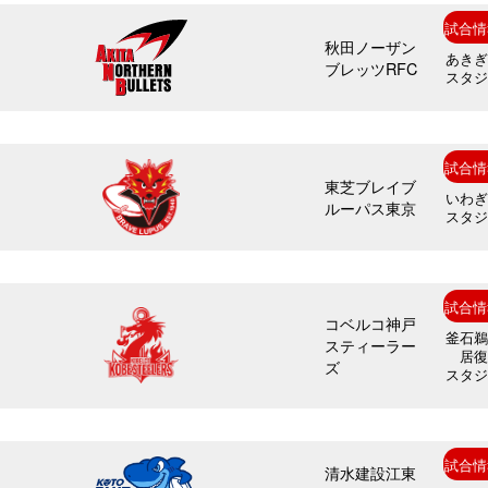
試合情
秋田ノーザン
あき
ブレッツRFC
スタ
試合情
東芝ブレイブ
いわ
ルーパス東京
スタ
試合情
コベルコ神戸
釜石
スティーラー
居
ズ
スタ
試合情
清水建設江東