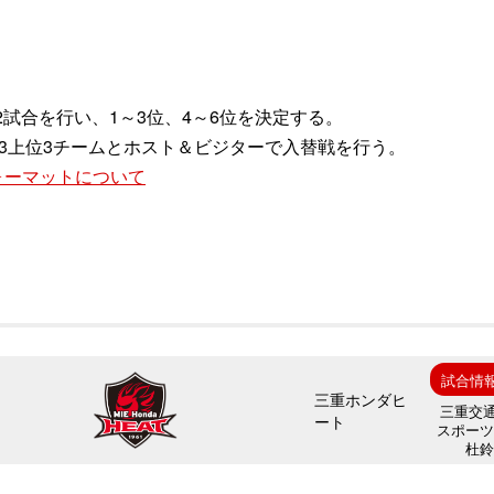
試合を行い、1～3位、4～6位を決定する。
Div3上位3チームとホスト＆ビジターで入替戦を行う。
フォーマットについて
試合情
三重ホンダヒ
三重交
ート
スポー
杜