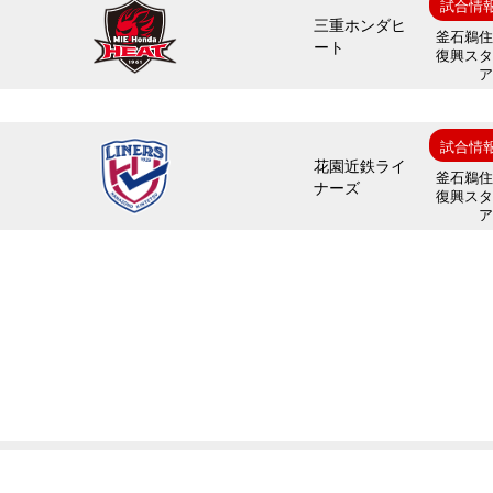
試合情
三重ホンダヒ
釜石鵜
ート
復興ス
試合情
花園近鉄ライ
釜石鵜
ナーズ
復興ス