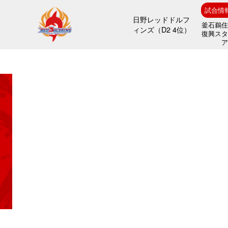
試合情
日野レッドドルフ
釜石鵜
ィンズ（D2 4位）
復興ス