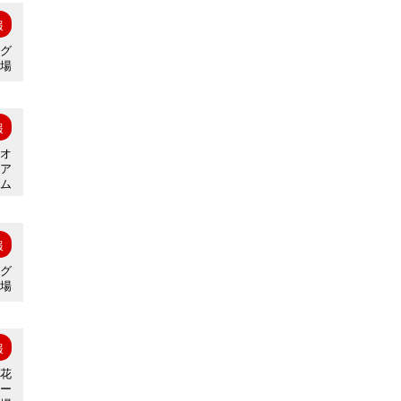
報
ラグ
ー場
報
ギオ
ジア
ム
報
ラグ
ー場
報
市花
ビー