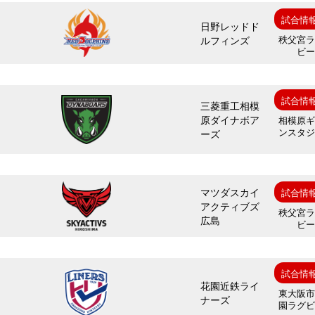
試合情
日野レッドド
秩父宮
ルフィンズ
ビ
試合情
三菱重工相模
原ダイナボア
相模原
ンスタ
ーズ
マツダスカイ
試合情
アクティブズ
秩父宮
広島
ビ
試合情
花園近鉄ライ
東大阪
ナーズ
園ラグ