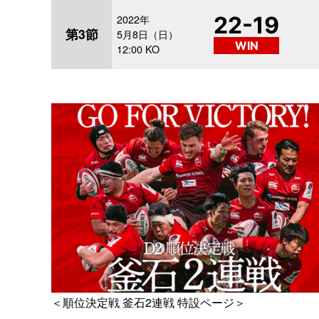
2022年
22-19
第3節
5月8日（日）
WIN
12:00 KO
＜順位決定戦 釜石2連戦 特設ページ＞