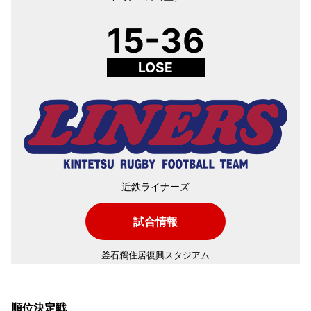
15-36
LOSE
近鉄ライナーズ
試合情報
釜石鵜住居復興スタジアム
順位決定戦